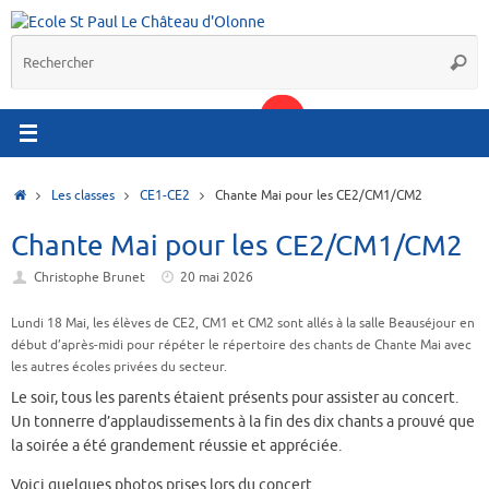
Passer
au
R
contenu
Reche
p
:
Accueil
Les classes
CE1-CE2
Chante Mai pour les CE2/CM1/CM2
Chante Mai pour les CE2/CM1/CM2
Christophe Brunet
20 mai 2026
Lundi 18 Mai, les élèves de CE2, CM1 et CM2 sont allés à la salle Beauséjour en
début d’après-midi pour répéter le répertoire des chants de Chante Mai avec
les autres écoles privées du secteur.
Le soir, tous les parents étaient présents pour assister au concert.
Un tonnerre d’applaudissements à la fin des dix chants a prouvé que
la soirée a été grandement réussie et appréciée.
Voici quelques photos prises lors du concert…