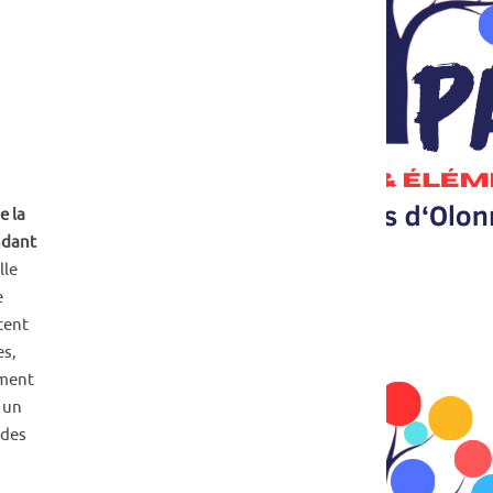
e la
ndant
lle
e
tent
es,
ement
 un
 des