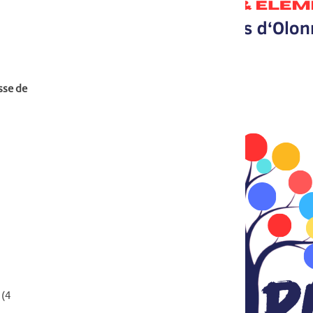
sse de
 (4