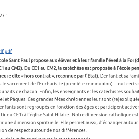
27 :
df.pdf
le Saint Paul propose aux élèves et à leur famille l’éveil à la Foi (d
E1 au CM2). Du CE1 au CM2, la catéchèse est proposée à l’école pe
eure dite « hors contrat », reconnue par l’Etat).
L’enfant et sa fami
 le sacrement de l’Eucharistie (première communion). Tout ceci s
ouhaits de chacun. Enfin, les enseignants et les catéchistes souhai
l et Pâques. Ces grandes fêtes chrétiennes leur sont (re)expliqué
enfants sont regroupés en fonction des âges et participent activ
tir du CE1) à l’église Saint Hilaire. Notre dimension catholique est
r une dimension spirituelle. Elle permet aussi, d’échanger autour
tion de respect autour de nos différences.