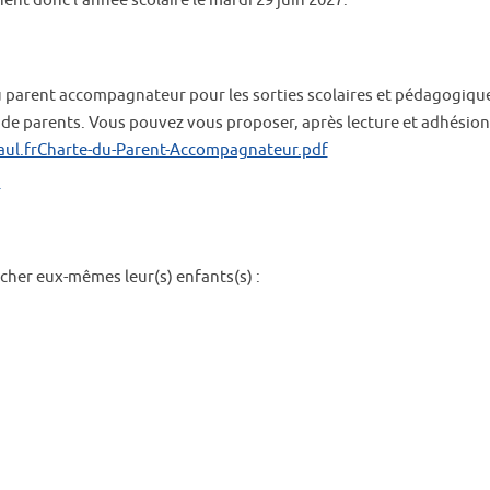
nent donc l’année scolaire le mardi 29 juin 2027.
u parent accompagnateur pour les sorties scolaires et pédagogiqu
n de parents. Vous pouvez vous proposer, après lecture et adhésion
aul.frCharte-du-Parent-Accompagnateur.pdf
n
rcher eux-mêmes leur(s) enfants(s) :
: