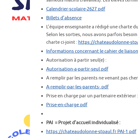
samedis matins travaillés). Les élèves termi
Calendrier-scolaire-2627.pdf
Billets d’absence
L’équipe enseignante a rédigé une charte d
Selon les sorties, nous avons parfois besoi
charte ci-joint :
https://chateaudolonne-stp
Informations concernant le cahier de liaiso
Autorisation à partir seul(e) :
Autorisation-a-partir-seul.pdf
A remplir par les parents ne venant pas che
A-remplir-par-les-parents-.pdf
Prise en charge par un partenaire extérieur 
Prise-en-charge.pdf
PAI = Projet d’accueil individualisé :
https://chateaudolonne-stpaul.fr PAI-1.pdf