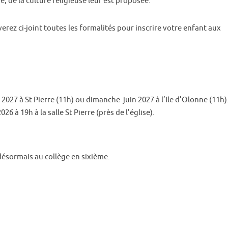
e catéchèse, de la culture religieuse leur est prop
erez ci-joint toutes les formalités pour inscrire votre enfant aux
7 à St Pierre (11h) ou dimanche juin 2027 à l’Ile d’Olonne (11h)
 à 19h à la salle St Pierre (près de l’église).
t désormais au collège en sixième.