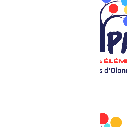
osée.
.