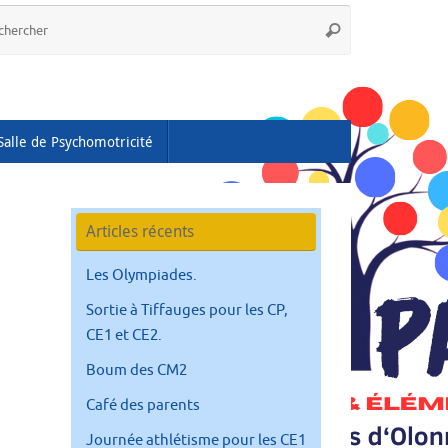
Recherche
Rechercher
pour
:
Salle de Psychomotricité
Articles récents
Les Olympiades.
Sortie à Tiffauges pour les CP,
CE1 et CE2.
Boum des CM2
Café des parents
Journée athlétisme pour les CE1