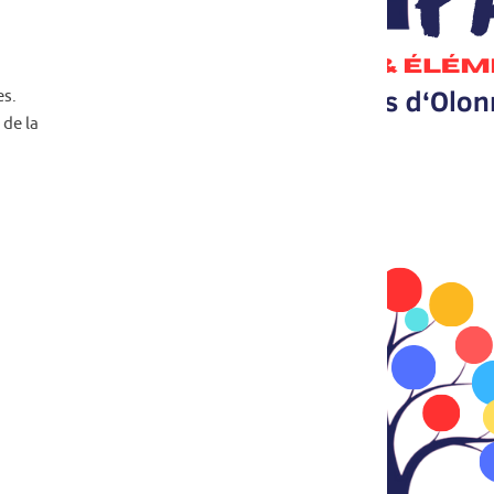
es.
 de la