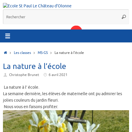
Passer
au
R
contenu
Reche
p
:
Accueil
Les classes
MS-GS
La nature à l’école
La nature à l’école
Christophe Brunet
6 avril 2021
La nature à l’ école.
La semaine dernière, les élèves de maternelle ont pu admirer les
jolies couleurs du jardin fleuri.
Nous vous en faisons profiter.