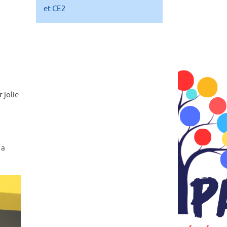
et CE2
 jolie
 a