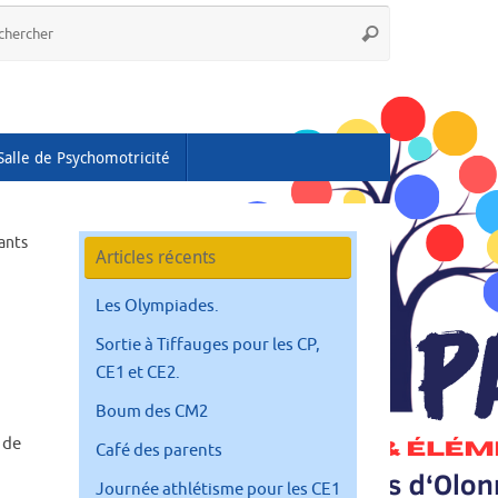
Recherche
Rechercher
pour
:
Salle de Psychomotricité
ants
Articles récents
Les Olympiades.
Sortie à Tiffauges pour les CP,
CE1 et CE2.
Boum des CM2
 de
Café des parents
Journée athlétisme pour les CE1